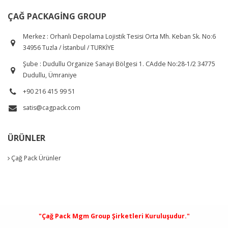
ÇAĞ PACKAGING GROUP
Merkez : Orhanlı Depolama Lojistik Tesisi Orta Mh. Keban Sk. No:6
34956 Tuzla / İstanbul / TURKİYE
Şube : Dudullu Organize Sanayi Bölgesi 1. CAdde No:28-1/2 34775
Dudullu, Ümraniye
+90 216 415 99 51
satis@cagpack.com
ÜRÜNLER
Çağ Pack Ürünler
"Çağ Pack Mgm Group Şirketleri Kuruluşudur."