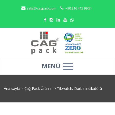
satis@cagpack.com
+90 216 415 99 51
MENÜ
Ana sayfa
>
Çağ Pack Ürünler
>
Tiltwatch, Darbe indikatörü