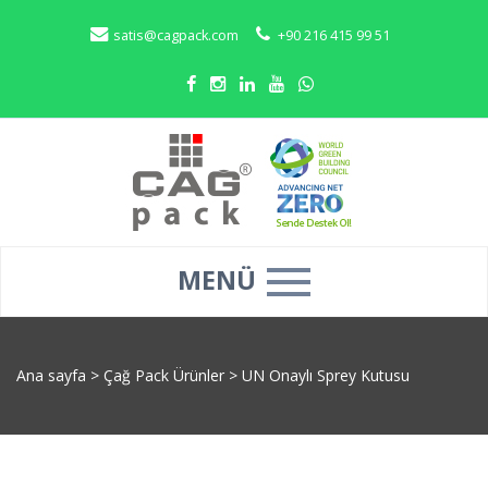
satis@cagpack.com
+90 216 415 99 51
MENÜ
Ana sayfa
>
Çağ Pack Ürünler
>
UN Onaylı Sprey Kutusu