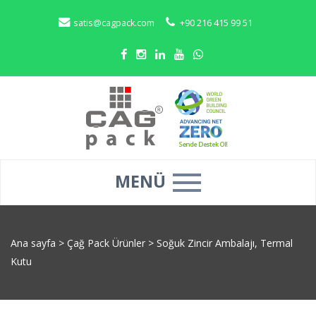
satis@cagpack.com
+90 216 415 99 51
MENÜ
Ana sayfa
>
Çağ Pack Ürünler
>
Soğuk Zincir Ambalajı, Termal
Kutu