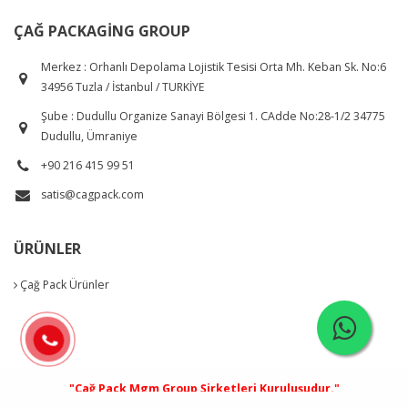
ÇAĞ PACKAGING GROUP
Merkez : Orhanlı Depolama Lojistik Tesisi Orta Mh. Keban Sk. No:6
34956 Tuzla / İstanbul / TURKİYE
Şube : Dudullu Organize Sanayi Bölgesi 1. CAdde No:28-1/2 34775
Dudullu, Ümraniye
+90 216 415 99 51
satis@cagpack.com
ÜRÜNLER
Çağ Pack Ürünler
"Çağ Pack Mgm Group Şirketleri Kuruluşudur."